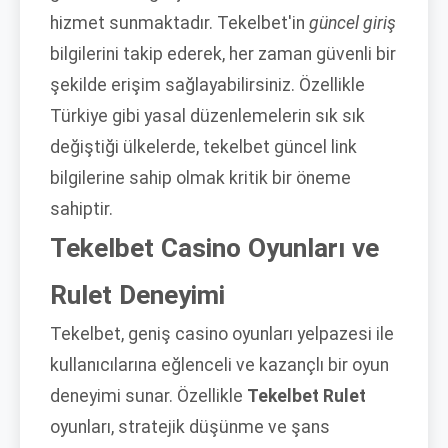
hizmet sunmaktadır. Tekelbet'in
güncel giriş
bilgilerini takip ederek, her zaman güvenli bir
şekilde erişim sağlayabilirsiniz. Özellikle
Türkiye gibi yasal düzenlemelerin sık sık
değiştiği ülkelerde, tekelbet güncel link
bilgilerine sahip olmak kritik bir öneme
sahiptir.
Tekelbet Casino Oyunları ve
Rulet Deneyimi
Tekelbet, geniş casino oyunları yelpazesi ile
kullanıcılarına eğlenceli ve kazançlı bir oyun
deneyimi sunar. Özellikle
Tekelbet Rulet
oyunları, stratejik düşünme ve şans