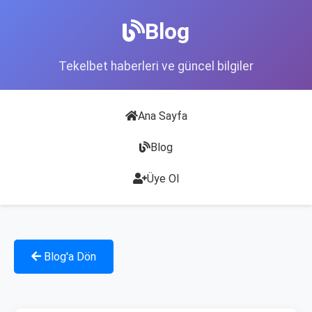
Blog
Tekelbet haberleri ve güncel bilgiler
Ana Sayfa
Blog
Üye Ol
Blog'a Dön