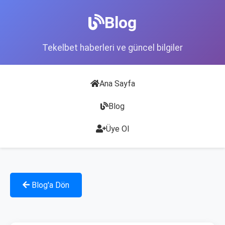
Blog
Tekelbet haberleri ve güncel bilgiler
Ana Sayfa
Blog
Üye Ol
Blog'a Dön