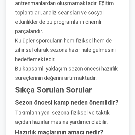
antrenmanlardan oluşmamaktadır. Eğitim
toplantıları, analiz seansları ve sosyal
etkinlikler de bu programların önemli
parçalarıdır.
Kulüpler sporcuların hem fiziksel hem de
zihinsel olarak sezona hazır hale gelmesini
hedeflemektedir.
Bu kapsamlı yaklaşım sezon öncesi hazırlık
süreçlerinin değerini artırmaktadır.
Sıkça Sorulan Sorular
Sezon öncesi kamp neden önemlidir?
Takımların yeni sezona fiziksel ve taktik
açıdan hazırlanmasına yardımcı olabilir.
Hazırlık maçlarının amacı nedir?