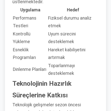
üstlenmektedir.
Uygulama
Hedef
Performans
Fiziksel durumu analiz
Testleri
etmek
Kontrollü
Uyum sürecini
Yükleme
desteklemek
Esneklik
Hareket kabiliyetini
Programları
artırmak
Toparlanmayı
Dinlenme Planları
desteklemek
Teknolojinin Hazırlık
Süreçlerine Katkısı
Teknolojik gelişmeler sezon öncesi