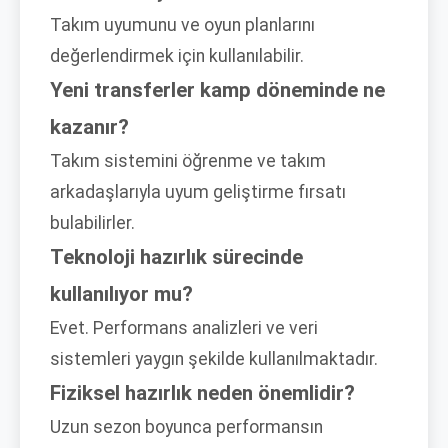
Takım uyumunu ve oyun planlarını
değerlendirmek için kullanılabilir.
Yeni transferler kamp döneminde ne
kazanır?
Takım sistemini öğrenme ve takım
arkadaşlarıyla uyum geliştirme fırsatı
bulabilirler.
Teknoloji hazırlık sürecinde
kullanılıyor mu?
Evet. Performans analizleri ve veri
sistemleri yaygın şekilde kullanılmaktadır.
Fiziksel hazırlık neden önemlidir?
Uzun sezon boyunca performansın