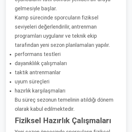
gelmesiyle başlar.
Kamp sürecinde sporcuların fiziksel
seviyeleri değerlendirilir, antrenman
programları uygulanır ve teknik ekip
tarafından yeni sezon planlamaları yapılır.
performans testleri
dayanıklılık çalışmaları
taktik antrenmanlar
uyum süreçleri
hazırlık karşılaşmaları
Bu süreç sezonun temelinin atıldığı dönem
olarak kabul edilmektedir.
Fiziksel Hazırlık Çalışmaları