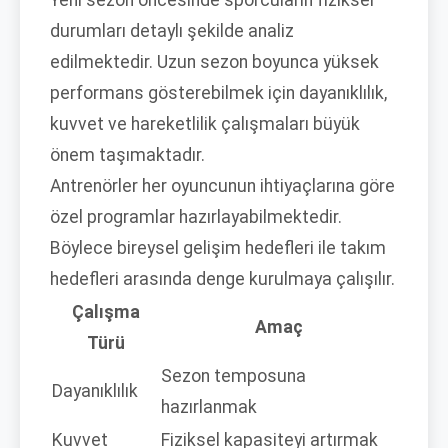
Yeni sezon öncesinde sporcuların fiziksel
durumları detaylı şekilde analiz
edilmektedir. Uzun sezon boyunca yüksek
performans gösterebilmek için dayanıklılık,
kuvvet ve hareketlilik çalışmaları büyük
önem taşımaktadır.
Antrenörler her oyuncunun ihtiyaçlarına göre
özel programlar hazırlayabilmektedir.
Böylece bireysel gelişim hedefleri ile takım
hedefleri arasında denge kurulmaya çalışılır.
Çalışma
Amaç
Türü
Sezon temposuna
Dayanıklılık
hazırlanmak
Kuvvet
Fiziksel kapasiteyi artırmak