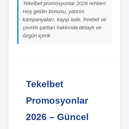
Tekelbet promosyonlar 2026 rehberi.
Hoş geldin bonusu, yatırım
kampanyaları, kayıp iade, freebet ve
çevrim şartları hakkında detaylı ve
özgün içerik
Tekelbet
Promosyonlar
2026 – Güncel