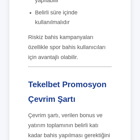
yapılabilir
Belirli süre içinde
kullanılmalıdır
Riskiz bahis kampanyaları
özellikle spor bahis kullanıcıları
için avantajlı olabilir.
Tekelbet Promosyon
Çevrim Şartı
Çevrim şartı, verilen bonus ve
yatırım toplamının belirli katı
kadar bahis yapılması gerektiğini