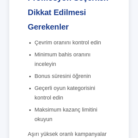
Dikkat Edilmesi
Gerekenler
Çevrim oranını kontrol edin
Minimum bahis oranını
inceleyin
Bonus süresini öğrenin
Geçerli oyun kategorisini
kontrol edin
Maksimum kazanç limitini
okuyun
Aşırı yüksek oranlı kampanyalar