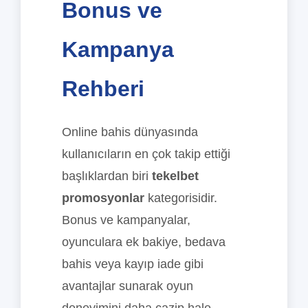
Bonus ve
Kampanya
Rehberi
Online bahis dünyasında
kullanıcıların en çok takip ettiği
başlıklardan biri
tekelbet
promosyonlar
kategorisidir.
Bonus ve kampanyalar,
oyunculara ek bakiye, bedava
bahis veya kayıp iade gibi
avantajlar sunarak oyun