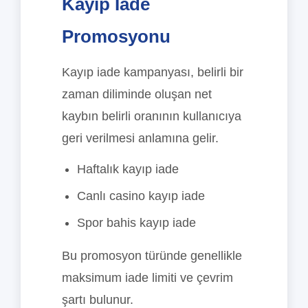
Kayıp İade
Promosyonu
Kayıp iade kampanyası, belirli bir
zaman diliminde oluşan net
kaybın belirli oranının kullanıcıya
geri verilmesi anlamına gelir.
Haftalık kayıp iade
Canlı casino kayıp iade
Spor bahis kayıp iade
Bu promosyon türünde genellikle
maksimum iade limiti ve çevrim
şartı bulunur.