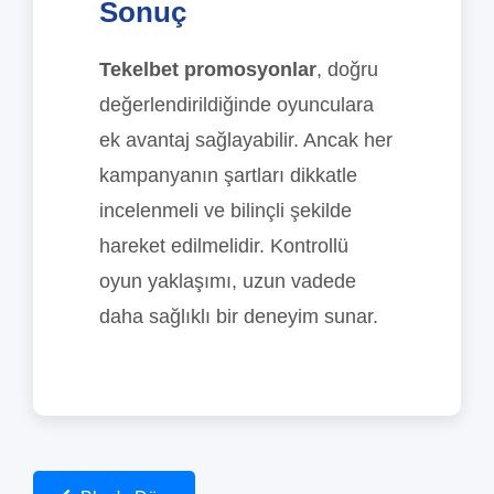
Sonuç
Tekelbet promosyonlar
, doğru
değerlendirildiğinde oyunculara
ek avantaj sağlayabilir. Ancak her
kampanyanın şartları dikkatle
incelenmeli ve bilinçli şekilde
hareket edilmelidir. Kontrollü
oyun yaklaşımı, uzun vadede
daha sağlıklı bir deneyim sunar.