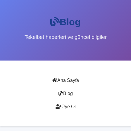
Blog
Tekelbet haberleri ve güncel bilgiler
Ana Sayfa
Blog
Üye Ol