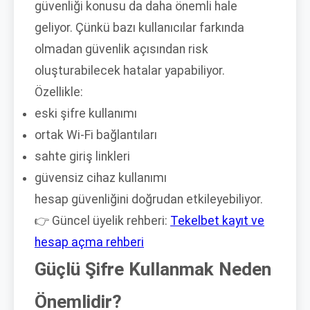
güvenliği konusu da daha önemli hale
geliyor. Çünkü bazı kullanıcılar farkında
olmadan güvenlik açısından risk
oluşturabilecek hatalar yapabiliyor.
Özellikle:
eski şifre kullanımı
ortak Wi-Fi bağlantıları
sahte giriş linkleri
güvensiz cihaz kullanımı
hesap güvenliğini doğrudan etkileyebiliyor.
👉 Güncel üyelik rehberi:
Tekelbet kayıt ve
hesap açma rehberi
Güçlü Şifre Kullanmak Neden
Önemlidir?