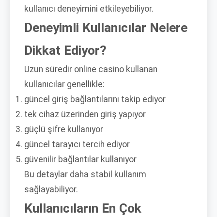
kullanıcı deneyimini etkileyebiliyor.
Deneyimli Kullanıcılar Nelere
Dikkat Ediyor?
Uzun süredir online casino kullanan
kullanıcılar genellikle:
güncel giriş bağlantılarını takip ediyor
tek cihaz üzerinden giriş yapıyor
güçlü şifre kullanıyor
güncel tarayıcı tercih ediyor
güvenilir bağlantılar kullanıyor
Bu detaylar daha stabil kullanım
sağlayabiliyor.
Kullanıcıların En Çok