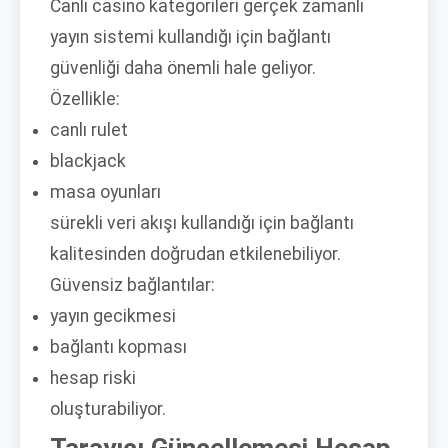
Canlı casino kategorileri gerçek zamanlı
yayın sistemi kullandığı için bağlantı
güvenliği daha önemli hale geliyor.
Özellikle:
canlı rulet
blackjack
masa oyunları
sürekli veri akışı kullandığı için bağlantı
kalitesinden doğrudan etkilenebiliyor.
Güvensiz bağlantılar:
yayın gecikmesi
bağlantı kopması
hesap riski
oluşturabiliyor.