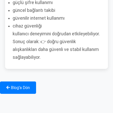
güçlü şifre kullanımı
güncel bağlantı takibi
güvenilir internet kullanımı
cihaz güvenliği
kullanıcı deneyimini doğrudan etkileyebiliyor.
Sonuç olarak: 👉 doğru güvenlik
alışkanlıkları daha güvenli ve stabil kullanım
sağlayabiliyor.
Blog'a Dön