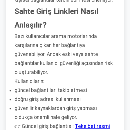
kişisel bağlantılar tercih edilmesi öneriliyor.
Sahte Giriş Linkleri Nasıl
Anlaşılır?
Bazı kullanıcılar arama motorlarında
karşılarına çıkan her bağlantıya
güvenebiliyor. Ancak eski veya sahte
bağlantılar kullanıcı güvenliği açısından risk
oluşturabiliyor.
Kullanıcıların:
güncel bağlantıları takip etmesi
doğru giriş adresi kullanması
güvenilir kaynaklardan giriş yapması
oldukça önemli hale geliyor.
👉 Güncel giriş bağlantısı:
Tekelbet resmi