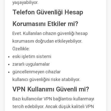
yaşayabiliyor.
Telefon Güvenliği Hesap
Korumasını Etkiler mi?
Evet. Kullanılan cihazın güvenliği hesap
korumasını doğrudan etkileyebiliyor.
Özellikle:
eski işletim sistemi
zararlı uygulamalar
güncellenmeyen cihazlar
kullanıcı güvenliğini riske atabiliyor.
VPN Kullanımı Güvenli mi?
Bazı kullanıcılar VPN bağlantısı kullanmayı
tercih edebiliyor. Ancak düşük kaliteli VPN