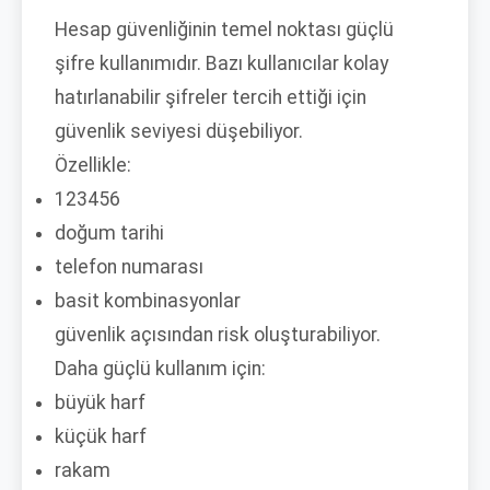
Hesap güvenliğinin temel noktası güçlü
şifre kullanımıdır. Bazı kullanıcılar kolay
hatırlanabilir şifreler tercih ettiği için
güvenlik seviyesi düşebiliyor.
Özellikle:
123456
doğum tarihi
telefon numarası
basit kombinasyonlar
güvenlik açısından risk oluşturabiliyor.
Daha güçlü kullanım için:
büyük harf
küçük harf
rakam