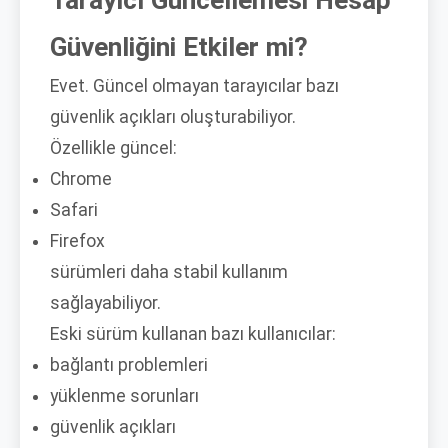
Tarayıcı Güncellemesi Hesap
Güvenliğini Etkiler mi?
Evet. Güncel olmayan tarayıcılar bazı
güvenlik açıkları oluşturabiliyor.
Özellikle güncel:
Chrome
Safari
Firefox
sürümleri daha stabil kullanım
sağlayabiliyor.
Eski sürüm kullanan bazı kullanıcılar:
bağlantı problemleri
yüklenme sorunları
güvenlik açıkları