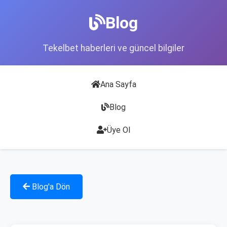
Blog
Tekelbet haberleri ve güncel bilgiler
Ana Sayfa
Blog
Üye Ol
Blog'a Dön