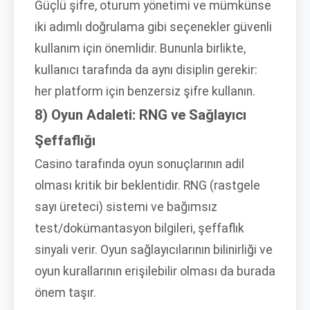
Güçlü şifre, oturum yönetimi ve mümkünse
iki adımlı doğrulama gibi seçenekler güvenli
kullanım için önemlidir. Bununla birlikte,
kullanıcı tarafında da aynı disiplin gerekir:
her platform için benzersiz şifre kullanın.
8) Oyun Adaleti: RNG ve Sağlayıcı
Şeffaflığı
Casino tarafında oyun sonuçlarının adil
olması kritik bir beklentidir. RNG (rastgele
sayı üreteci) sistemi ve bağımsız
test/dokümantasyon bilgileri, şeffaflık
sinyali verir. Oyun sağlayıcılarının bilinirliği ve
oyun kurallarının erişilebilir olması da burada
önem taşır.