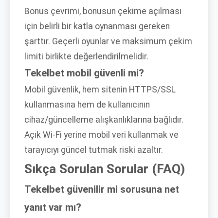
Bonus çevrimi, bonusun çekime açılması
için belirli bir katla oynanması gereken
şarttır. Geçerli oyunlar ve maksimum çekim
limiti birlikte değerlendirilmelidir.
Tekelbet mobil güvenli mi?
Mobil güvenlik, hem sitenin HTTPS/SSL
kullanmasına hem de kullanıcının
cihaz/güncelleme alışkanlıklarına bağlıdır.
Açık Wi-Fi yerine mobil veri kullanmak ve
tarayıcıyı güncel tutmak riski azaltır.
Sıkça Sorulan Sorular (FAQ)
Tekelbet güvenilir mi sorusuna net
yanıt var mı?