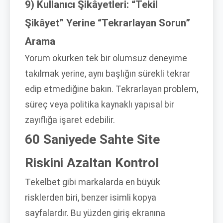
9) Kullanıcı Şikâyetleri: “Tekil
Şikâyet” Yerine “Tekrarlayan Sorun”
Arama
Yorum okurken tek bir olumsuz deneyime
takılmak yerine, aynı başlığın sürekli tekrar
edip etmediğine bakın. Tekrarlayan problem,
süreç veya politika kaynaklı yapısal bir
zayıflığa işaret edebilir.
60 Saniyede Sahte Site
Riskini Azaltan Kontrol
Tekelbet gibi markalarda en büyük
risklerden biri, benzer isimli kopya
sayfalardır. Bu yüzden giriş ekranına