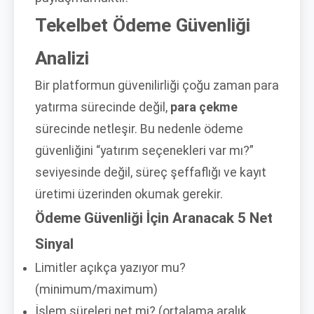
Tekelbet Ödeme Güvenliği
Analizi
Bir platformun güvenilirliği çoğu zaman para
yatırma sürecinde değil,
para çekme
sürecinde netleşir. Bu nedenle ödeme
güvenliğini “yatırım seçenekleri var mı?”
seviyesinde değil, süreç şeffaflığı ve kayıt
üretimi üzerinden okumak gerekir.
Ödeme Güvenliği İçin Aranacak 5 Net
Sinyal
Limitler açıkça yazıyor mu?
(minimum/maximum)
İşlem süreleri net mi? (ortalama aralık