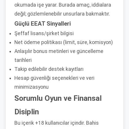
okumada işe yarar. Burada amaç, iddialara
değil; gözlemlenebilir unsurlara bakmaktır.
Güçlü EEAT Sinyalleri
Şeffaf lisans/şirket bilgisi
Net ödeme politikası (limit, süre, komisyon)
Anlaşılır bonus metinleri ve güncelleme
tarihleri
Takip edilebilir destek kayıtları
Hesap güvenliği seçenekleri ve veri
minimizasyonu
Sorumlu Oyun ve Finansal
Disiplin
Bu içerik +18 kullanıcılar içindir. Bahis