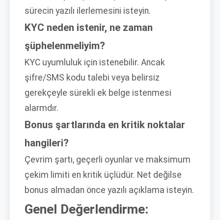
sürecin yazılı ilerlemesini isteyin.
KYC neden istenir, ne zaman
şüphelenmeliyim?
KYC uyumluluk için istenebilir. Ancak
şifre/SMS kodu talebi veya belirsiz
gerekçeyle sürekli ek belge istenmesi
alarmdır.
Bonus şartlarında en kritik noktalar
hangileri?
Çevrim şartı, geçerli oyunlar ve maksimum
çekim limiti en kritik üçlüdür. Net değilse
bonus almadan önce yazılı açıklama isteyin.
Genel Değerlendirme: