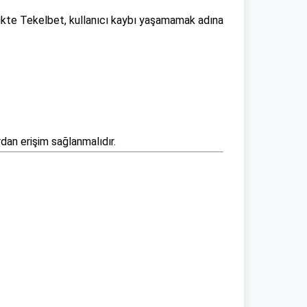
rlikte Tekelbet, kullanıcı kaybı yaşamamak adına
dan erişim sağlanmalıdır.