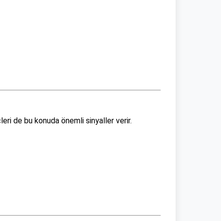
çleri de bu konuda önemli sinyaller verir.