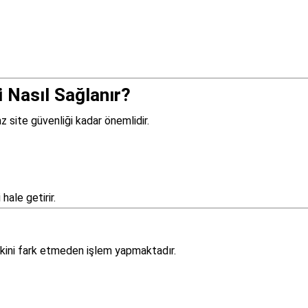
 Nasıl Sağlanır?
z site güvenliği kadar önemlidir.
hale getirir.
iskini fark etmeden işlem yapmaktadır.