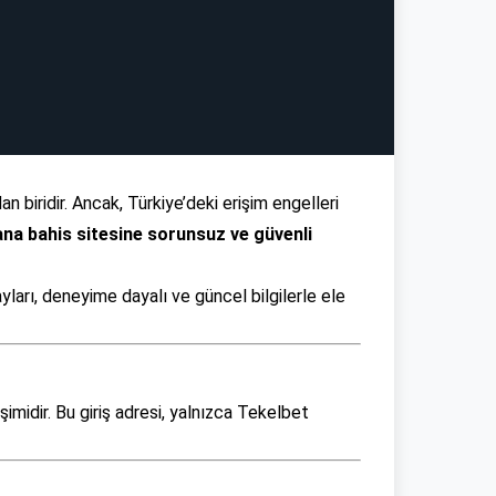
 biridir. Ancak, Türkiye’deki erişim engelleri
ana bahis sitesine sorunsuz ve güvenli
arı, deneyime dayalı ve güncel bilgilerle ele
şimidir. Bu giriş adresi, yalnızca Tekelbet