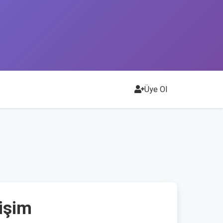
Üye Ol
rişim