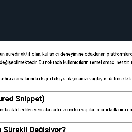
un süredir aktif olan, kullanıcı deneyimine odaklanan platformlardan
ğişebilmektedir. Bu noktada kullanıcıların temel amacı nettir:
bahis
aramalarında doğru bilgiye ulaşmanızı sağlayacak tüm detayl
ured Snippet)
ında aktif edilen yeni alan adı üzerinden yapılan resmi kullanıcı eri
 Sürekli Değişiyor?