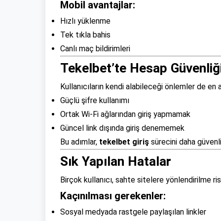
Mobil avantajlar:
Hızlı yüklenme
Tek tıkla bahis
Canlı maç bildirimleri
Tekelbet’te Hesap Güvenliği
Kullanıcıların kendi alabileceği önlemler de en a
Güçlü şifre kullanımı
Ortak Wi-Fi ağlarından giriş yapmamak
Güncel link dışında giriş denememek
Bu adımlar,
tekelbet giriş
sürecini daha güvenli 
Sık Yapılan Hatalar
Birçok kullanıcı, sahte sitelere yönlendirilme r
Kaçınılması gerekenler:
Sosyal medyada rastgele paylaşılan linkler